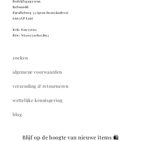
Bedrijfsgegevens
Refoundd
Parallelweg 33 (geen bezoekadres)
6663AP Lent
KvK: 80953662
Btw: NL003510805B93
zoeken
algemene voorwaarden
verzending & retourneren
wettelijke kennisgeving
blog
Blijf op de hoogte van nieuwe items 🛍️