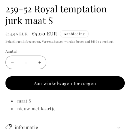
259-52 Royal temptation
jurk maat S
Normale
Aanbiedingsprijs
€5,00 EUR
€14,99 EUR
Aanbieding
prijs
Belastingen inbegrepen.
Verzendkosten
worden berekend bij de checkout.
Aantal
Aantal
Aantal
Aantal
verlagen
verhogen
voor
voor
259-
259-
Aan winkelwagen toevoegen
52
52
Royal
Royal
maat S
temptation
temptation
jurk
jurk
nieuw met kaartje
maat
maat
S
S
informatie