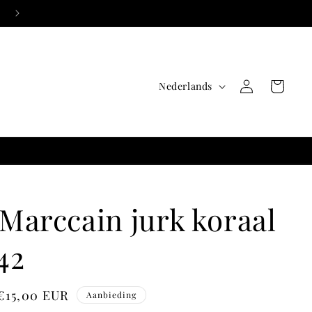
T
Inloggen
Winkelwagen
Nederlands
a
a
l
 Marccain jurk koraal
42
Aanbiedingsprijs
€15,00 EUR
Aanbieding