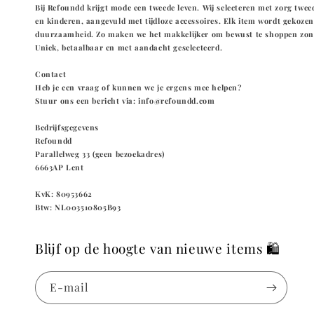
Bij Refoundd krijgt mode een tweede leven. Wij selecteren met zorg twe
en kinderen, aangevuld met tijdloze accessoires. Elk item wordt gekozen 
duurzaamheid. Zo maken we het makkelijker om bewust te shoppen zond
Uniek, betaalbaar en met aandacht geselecteerd.
Contact
Heb je een vraag of kunnen we je ergens mee helpen?
Stuur ons een bericht via: info@refoundd.com
Bedrijfsgegevens
Refoundd
Parallelweg 33 (geen bezoekadres)
6663AP Lent
KvK: 80953662
Btw: NL003510805B93
Blijf op de hoogte van nieuwe items 🛍️
E‑mail