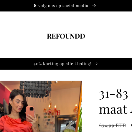
❥ volg ons op social media!
40% korting op alle kleding!
31-83
maat 
Normale
€34,99 EUR