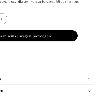
repen.
Verzendkosten
worden berekend bij de checkout.
Aantal
verhogen
voor
31-
Aan winkelwagen toevoegen
83
Marccain
jurk
koraal
maat
42
e
g
en