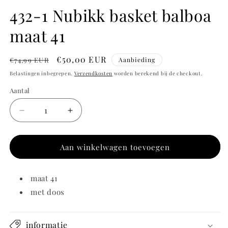
432-1 Nubikk basket balboa
maat 41
Normale
Aanbiedingsprijs
€50,00 EUR
€74,99 EUR
Aanbieding
prijs
Belastingen inbegrepen.
Verzendkosten
worden berekend bij de checkout.
Aantal
Aantal
Aantal
Aantal
verlagen
verhogen
voor
voor
432-
432-
Aan winkelwagen toevoegen
1
1
Nubikk
Nubikk
maat 41
basket
basket
balboa
balboa
met doos
maat
maat
41
41
informatie