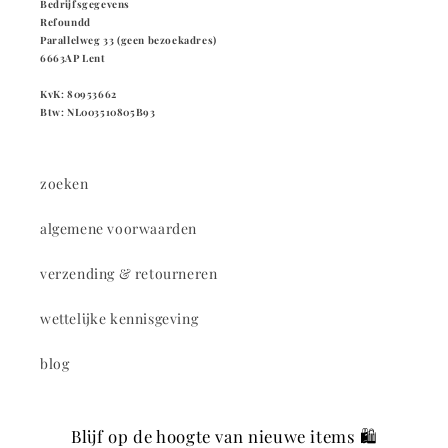
Bedrijfsgegevens
Refoundd
Parallelweg 33 (geen bezoekadres)
6663AP Lent
KvK: 80953662
Btw: NL003510805B93
zoeken
algemene voorwaarden
verzending & retourneren
wettelijke kennisgeving
blog
Blijf op de hoogte van nieuwe items 🛍️