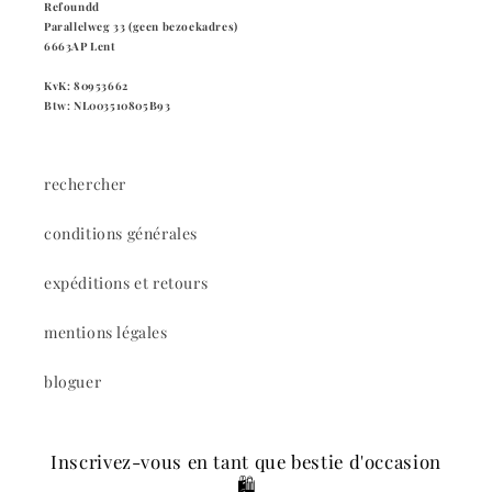
Refoundd
Parallelweg 33 (geen bezoekadres)
6663AP Lent
KvK: 80953662
Btw: NL003510805B93
rechercher
conditions générales
expéditions et retours
mentions légales
bloguer
Inscrivez-vous en tant que bestie d'occasion
🛍️