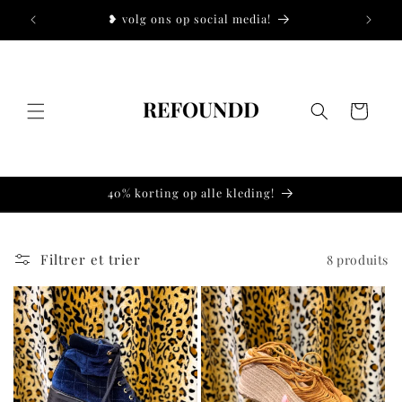
et
!
❥ volg ons op social media!
❥
passer
au
contenu
Panier
40% korting op alle kleding!
Filtrer et trier
8 produits