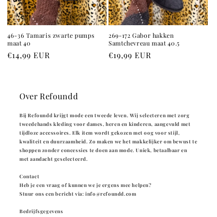
46-36 Tamaris zwarte pumps
269-172 Gabor hakken
maat 40
Samtchevreau maat 40.5
Prix
€14,99 EUR
Prix
€19,99 EUR
habituel
habituel
Over Refoundd
Bij Refoundd krijgt mode een tweede leven. Wij selecteren met zorg
tweedehands kleding voor dames, heren en kinderen, aangevuld met
tijdloze accessoires. Elk item wordt gekozen met oog voor stijl,
kwaliteit en duurzaamheid. Zo maken we het makkelijker om bewust te
shoppen zonder concessies te doen aan mode. Uniek, betaalbaar en
met aandacht geselecteerd.
Contact
Heb je een vraag of kunnen we je ergens mee helpen?
Stuur ons een bericht via: info@refoundd.com
Bedrijfsgegevens