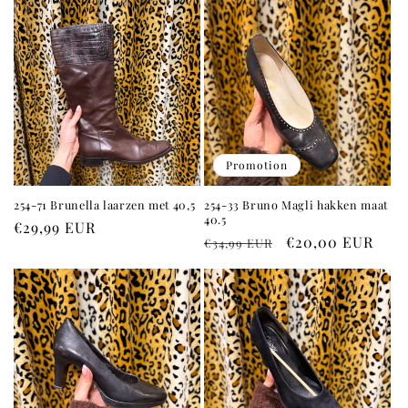
Promotion
254-71 Brunella laarzen met 40,5
254-33 Bruno Magli hakken maat
40.5
Prix
€29,99 EUR
Prix
Prix
€20,00 EUR
€34,99 EUR
habituel
habituel
promotionnel